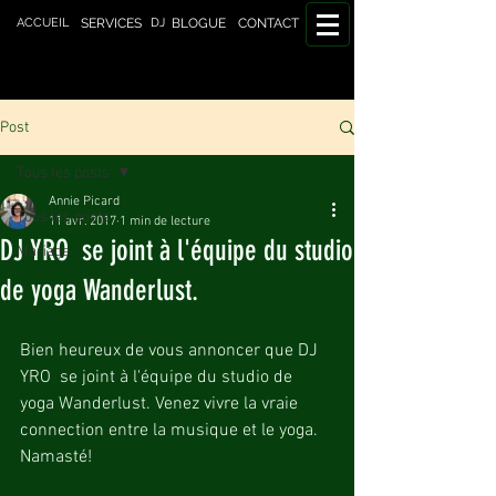
DJ
ACCUEIL
SERVICES
BLOGUE
CONTACT
Post
Tous les posts
Annie Picard
Tous les posts
11 avr. 2017
1 min de lecture
DJ YRO se joint à l'équipe du studio
Mariage
de yoga Wanderlust.
Bien heureux de vous annoncer que DJ 
YRO  se joint à l'équipe du studio de 
yoga Wanderlust. Venez vivre la vraie 
connection entre la musique et le yoga. 
Namasté!