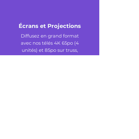
Écrans et Projections
Diffusez en grand format
avec nos télés 4K 65po (4
unités) et 85po sur truss,
plus projecteurs et toiles
variés pour des projections
parfaites.