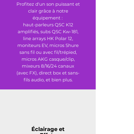
Profitez d'un son puissant et
clair grâce à notre
équipement :
haut-parleurs QSC K12
amplifiés, subs QSC Kw-181,
line arrays HK Polar 12,
moniteurs EV, micros Shure
sans fil ou avec fil/trépied,
micros AKG casque/clip,
mixeurs 8/16/24 canaux
(avec FX), direct box et sans-
fils audio, et bien plus.
Éclairage et