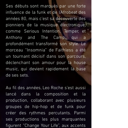
Ses débuts sont marqués par une forte
influence de la funk et de l’Afrobeat des
années 80, mais c’est sa découverte des
pionniers de la musique électronique,
comme Serious Intention, Temper, et
Anthony and The Camp, qui a
profondément transformé son style. Le
morceau “Insomnia” de Faithless a été
un tournant décisif dans son parcours,
déclenchant son amour pour la house
music, qui devient rapidement la base
de ses sets.
Au fil des années, Leo Roche s’est aussi
lancé dans la composition et la
production, collaborant avec plusieurs
groupes de hip-hop et de funk pour
créer des rythmes percutants. Parmi
ses productions les plus marquantes
figurent “Change Your Life”, aux accents