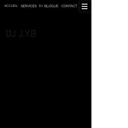
DJ
ACCUEIL
SERVICES
BLOGUE
CONTACT
DJ J.Y.B
Biographie
Benjamin performe sur la scène en tant
que DJ J.Y.B depuis plus de 10 ans.
Ayant débuté sa carrière en Nouvelle-
Calédonie, il apporte maintenant un son
unique dans les bars et les événements
montréalais.
DJ J.Y.B a été le DJ officiel du groupe
Neacombo Difuzion lors de leur tournée
en Australie et DJ résident dans les
clubs les plus prestigieux de Numéa.
Son style est international, hip-hop,